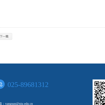
025-89681312
：yangsun@nju.edu.cn